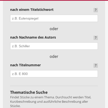
uppen
Das hässliche Entlein
von Hans Zimmer. Theaterspielkreis Pfaffenhof
nach einem Titelstichwort
?
2025 in der Kategorie Kinder- und Jugendtheat
oder
nach Nachname des Autors
?
oder
nach Titelnummer
?
Thematische Suche
Findet Stücke zu einem Thema. Durchsucht werden Titel,
Kurzbeschreibung und ausführliche Beschreibung aller
Stücke.