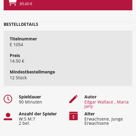
85.60 €
BESTELLDETAILS
Titelnummer
E 1054
Preis
14.50 €
Mindest​bestellmenge
12 Stück
Spieldauer
Autor
90 Minuten
Edgar Wallace
,
Maria
Jany
Anzahl der Spieler
Alter
W:5 M:7
Erwachsene, Junge
2 bel.
Erwachsene